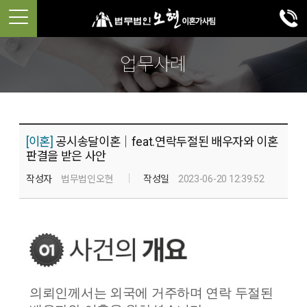
업무사례
[이혼]
공시송달이혼│feat.연락두절된 배우자와 이혼
판결을 받은 사안
작성자
법무법인오현
작성일
2023-06-20 12:39:52
의뢰인께서는 외국에 거주하며 연락 두절된