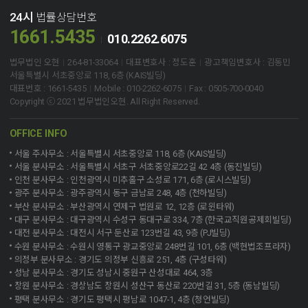
24시
법률상담번호
1661.5435
010.2262.6075
법무법인 오현
264-81-33064
대표변호사 : 정도훈
광고책임변호사 : 김동민
서울특별시 서초중앙로 118, 6층 (KAIS빌딩)
대표번호 : 1661-5435
Mobile : 010-2262-6075
Fax : 0505-700-0040
Copyright ⓒ 2021 법무법인오현. All Right Reserved.
OFFICE INFO
서울 주사무소 : 서울특별시 서초중앙로 118, 6층 (KAIS빌딩)
서울 분사무소 : 서울특별시 서초구 서초중앙로22길 42 4층 (동진빌딩)
인천 분사무소 : 인천광역시 미추홀구 소성로 171, 6층 (로시스빌딩)
광주 분사무소 : 광주광역시 동구 금남로 248, 4층 (천하빌딩)
부산 분사무소 : 부산광역시 연제구 법원로 12, 12층 (로윈타워)
대구 분사무소 : 대구광역시 수성구 동대구로 334, 7층 (한국교직원공제회빌딩)
대전 분사무소 : 대전시 서구 둔산로 123번길 43, 9층 (PJ빌딩)
수원 분사무소 : 수원시 영통구 광교중앙로 248번길 101, 6층 (백현법조프라자)
의정부 분사무소 : 경기도 의정부 신흥로 251, 4층 (구성타워)
성남 분사무소 : 경기도 성남시 중원구 산성대로 464, 3층
창원 분사무소 : 경상남도 창원시 성산구 동산로 220번길 31, 5층 (동남빌딩)
평택 분사무소 : 경기도 평택시 평남로 1047-1, 4층 (청언빌딩)