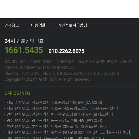
면책공고
이용약관
개인정보취급방침
24시
법률상담번호
1661.5435
010.2262.6075
법무법인 오현
264-81-33064
대표변호사 : 정도훈
광고책임변호사 : 김동민
서울특별시 서초중앙로 118, 6층 (KAIS빌딩)
대표번호 : 1661-5435
Mobile : 010-2262-6075
Fax : 0505-700-0040
Copyright ⓒ 2021 법무법인오현. All Right Reserved.
OFFICE INFO
서울 주사무소 : 서울특별시 서초중앙로 118, 6층 (KAIS빌딩)
서울 분사무소 : 서울특별시 서초구 서초중앙로22길 42 4층 (동진빌딩)
인천 분사무소 : 인천광역시 미추홀구 소성로 171, 6층 (로시스빌딩)
광주 분사무소 : 광주광역시 동구 금남로 248, 4층 (천하빌딩)
부산 분사무소 : 부산광역시 연제구 법원로 12, 12층 (로윈타워)
대구 분사무소 : 대구광역시 수성구 동대구로 334, 7층 (한국교직원공제회빌딩)
대전 분사무소 : 대전시 서구 둔산로 123번길 43, 9층 (PJ빌딩)