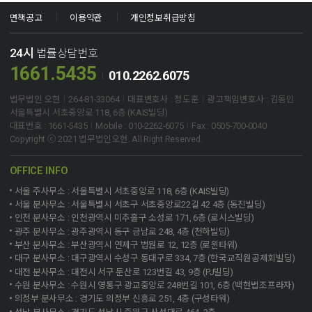
면책공고
이용약관
개인정보취급방침
24시
법률상담번호
1661.5435
010.2262.6075
법무법인 오현
264-81-33064
대표변호사 : 정도훈
광고책임변호사 : 김동민
서울특별시 서초중앙로 118, 6층 (KAIS빌딩)
대표번호 : 1661-5435
Mobile : 010-2262-6075
Fax : 0505-700-0040
Copyright ⓒ 2021 법무법인오현. All Right Reserved.
OFFICE INFO
서울 주사무소 : 서울특별시 서초중앙로 118, 6층 (KAIS빌딩)
서울 분사무소 : 서울특별시 서초구 서초중앙로22길 42 4층 (동진빌딩)
인천 분사무소 : 인천광역시 미추홀구 소성로 171, 6층 (로시스빌딩)
광주 분사무소 : 광주광역시 동구 금남로 248, 4층 (천하빌딩)
부산 분사무소 : 부산광역시 연제구 법원로 12, 12층 (로윈타워)
대구 분사무소 : 대구광역시 수성구 동대구로 334, 7층 (한국교직원공제회빌딩)
대전 분사무소 : 대전시 서구 둔산로 123번길 43, 9층 (PJ빌딩)
수원 분사무소 : 수원시 영통구 광교중앙로 248번길 101, 6층 (백현법조프라자)
의정부 분사무소 : 경기도 의정부 신흥로 251, 4층 (구성타워)