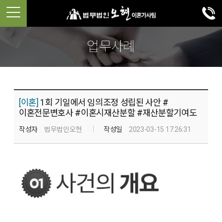
업무사례
[이혼]
1회 기일에서 임의조정 성립된 사안 #
이혼전문변호사 #이혼시재산분할 #재산분할기여도
작성자
법무법인오현
작성일
2023-03-15 17:26:31