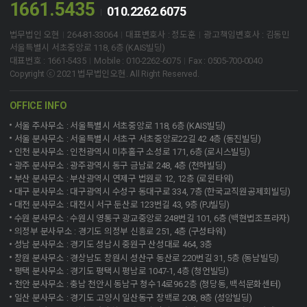
1661.5435
010.2262.6075
법무법인 오현
264-81-33064
대표변호사 : 정도훈
광고책임변호사 : 김동민
서울특별시 서초중앙로 118, 6층 (KAIS빌딩)
대표번호 : 1661-5435
Mobile : 010-2262-6075
Fax : 0505-700-0040
Copyright ⓒ 2021 법무법인오현. All Right Reserved.
OFFICE INFO
서울 주사무소 : 서울특별시 서초중앙로 118, 6층 (KAIS빌딩)
서울 분사무소 : 서울특별시 서초구 서초중앙로22길 42 4층 (동진빌딩)
인천 분사무소 : 인천광역시 미추홀구 소성로 171, 6층 (로시스빌딩)
광주 분사무소 : 광주광역시 동구 금남로 248, 4층 (천하빌딩)
부산 분사무소 : 부산광역시 연제구 법원로 12, 12층 (로윈타워)
대구 분사무소 : 대구광역시 수성구 동대구로 334, 7층 (한국교직원공제회빌딩)
대전 분사무소 : 대전시 서구 둔산로 123번길 43, 9층 (PJ빌딩)
수원 분사무소 : 수원시 영통구 광교중앙로 248번길 101, 6층 (백현법조프라자)
의정부 분사무소 : 경기도 의정부 신흥로 251, 4층 (구성타워)
성남 분사무소 : 경기도 성남시 중원구 산성대로 464, 3층
창원 분사무소 : 경상남도 창원시 성산구 동산로 220번길 31, 5층 (동남빌딩)
평택 분사무소 : 경기도 평택시 평남로 1047-1, 4층 (청언빌딩)
천안 분사무소 : 충남 천안시 동남구 청수14로96 2층 (청당동, 백석문화센터)
일산 분사무소 : 경기도 고양시 일산동구 장백로 208, 8층 (성암빌딩)