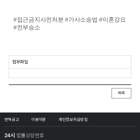
#접근금지사전처분 #가사소송법 #이혼강요
#전부승소
첨부파일
목록
면책공고
이용약관
개인정보취급방침
24시
법률상담번호