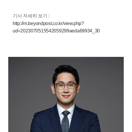
기사 자세히 보기 :
http://m.beyondpost.co.kr/view.php?
ud=2023070515542059299aeda69934_30