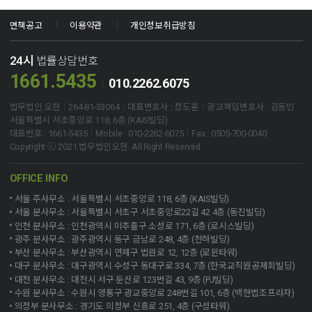
면책공고
이용약관
개인정보취급방침
24시
법률상담번호
1661.5435
010.2262.6075
법무법인 오현
264-81-33064
대표변호사 : 정도훈
광고책임변호사 : 김동민
서울특별시 서초중앙로 118, 6층 (KAIS빌딩)
대표번호 : 1661-5435
Mobile : 010-2262-6075
Fax : 0505-700-0040
Copyright ⓒ 2021 법무법인오현. All Right Reserved.
OFFICE INFO
서울 주사무소 : 서울특별시 서초중앙로 118, 6층 (KAIS빌딩)
서울 분사무소 : 서울특별시 서초구 서초중앙로22길 42 4층 (동진빌딩)
인천 분사무소 : 인천광역시 미추홀구 소성로 171, 6층 (로시스빌딩)
광주 분사무소 : 광주광역시 동구 금남로 248, 4층 (천하빌딩)
부산 분사무소 : 부산광역시 연제구 법원로 12, 12층 (로윈타워)
대구 분사무소 : 대구광역시 수성구 동대구로 334, 7층 (한국교직원공제회빌딩)
대전 분사무소 : 대전시 서구 둔산로 123번길 43, 9층 (PJ빌딩)
수원 분사무소 : 수원시 영통구 광교중앙로 248번길 101, 6층 (백현법조프라자)
의정부 분사무소 : 경기도 의정부 신흥로 251, 4층 (구성타워)