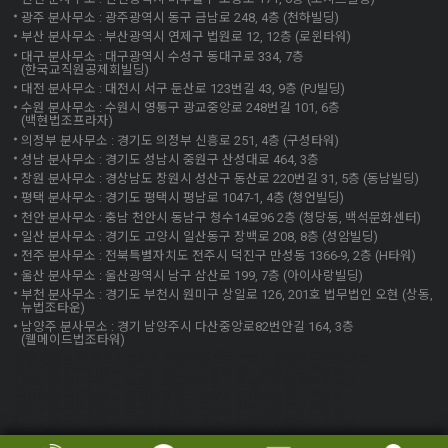
광주 분사무소 : 광주광역시 동구 금남로 248, 4층 (천하빌딩)
부산 분사무소 : 부산광역시 연제구 법원로 12, 12층 (로윈타워)
대구 분사무소 : 대구광역시 수성구 동대구로 334, 7층
(한국교직원공제회빌딩)
대전 분사무소 : 대전시 서구 둔산로 123번길 43, 9층 (PJ빌딩)
수원 분사무소 : 수원시 영통구 광교중앙로 248번길 101, 6층
(백현법조프라자)
의정부 분사무소 : 경기도 의정부 신흥로 251, 4층 (구성타워)
성남 분사무소 : 경기도 성남시 중원구 산성대로 464, 3층
창원 분사무소 : 경상남도 창원시 성산구 동산로 220번길 31, 5층 (동남빌딩)
평택 분사무소 : 경기도 평택시 평남로 1047-1, 4층 (청언빌딩)
천안 분사무소 : 충남 천안시 동남구 청수14로96 2층 (청당동, 백석문화센터)
일산 분사무소 : 경기도 고양시 일산동구 장백로 208, 8층 (성암빌딩)
전주 분사무소 : 전북특별자치도 전주시 덕진구 만성동 1366-9, 2층 (H타워)
울산 분사무소 : 울산광역시 남구 삼산로 199, 7층 (아이사랑빌딩)
부천 분사무소 : 경기도 부천시 원미구 상일로 126, 201호 법무법인 오현 (상동,
뉴법조타운)
남양주 분사무소 : 경기 남양주시 다산중앙로82번안길 164, 3층
(웰메이드법조타워)
이혼변호사 이혼전문변호사 서울이혼전문변호사 인천이혼전문변호사
광주이혼전문변호사 부산이혼전문변호사 대구이혼전문변호사
대전이혼전문변호사 수원이혼전문변호사 의정부이혼전문변호사
성남이혼전문변호사 창원이혼전문변호사 평택이혼전문변호사
천안이혼전문변호사 일산이혼전문변호사 전주이혼전문변호사
울산이혼전문변호사 부천이혼전문변호사 남양주이혼전문변호사