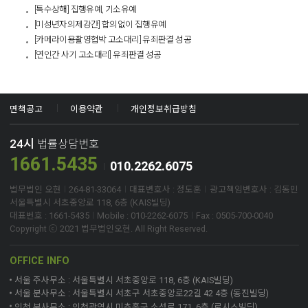
[특수상해] 집행유예, 기소유예
[미성년자의제강간] 합의없이 집행유예
[카메라이용촬영협박 고소대리] 유죄판결 성공
[연인간 사기 고소대리] 유죄판결 성공​
면책공고
이용약관
개인정보취급방침
24시
법률상담번호
1661.5435
010.2262.6075
법무법인 오현
264-81-33064
대표변호사 : 정도훈
광고책임변호사 : 김동민
서울특별시 서초중앙로 118, 6층 (KAIS빌딩)
대표번호 : 1661-5435
Mobile : 010-2262-6075
Fax : 0505-700-0040
Copyright ⓒ 2021 법무법인오현. All Right Reserved.
OFFICE INFO
서울 주사무소 : 서울특별시 서초중앙로 118, 6층 (KAIS빌딩)
서울 분사무소 : 서울특별시 서초구 서초중앙로22길 42 4층 (동진빌딩)
인천 분사무소 : 인천광역시 미추홀구 소성로 171, 6층 (로시스빌딩)