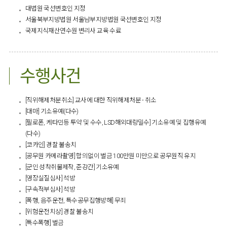
대법원 국선변호인 지정
서울북부지방법원 서울남부지방법원 국선변호인 지정
국제지식재산연수원 변리사 교육 수료​
수행사건
[직위해제처분취소] 교사에 대한 직위해제처분 - 취소
[대마] 기소유예(다수)
[필로폰, 케타민등 투약 및 수수, LSD해외대량밀수] 기소유예 및 집행유예
(다수)
[코카인] 경찰 불송치
[공무원 카메라촬영] 합의없이 벌금 100만원 미만으로 공무원직 유지
[군인 성착취물제작, 준강간] 기소유예
[영장실질심사] 석방
[구속적부심사] 석방
[폭행, 음주운전, 특수공무집행방해] 무죄
[위험운전치상] 경찰 불송치
[특수폭행] 벌금